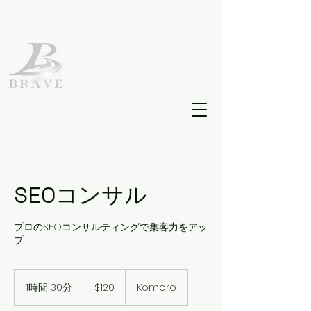
SEOコンサル
プロのSEOコンサルティングで集客力をアッ
プ
120
米
1時間 30分
1
$120
Komoro
ド
時
ル