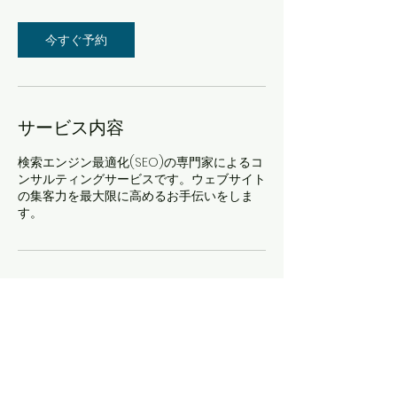
3
0
分
今すぐ予約
サービス内容
検索エンジン最適化(SEO)の専門家によるコ
ンサルティングサービスです。ウェブサイト
の集客力を最大限に高めるお手伝いをしま
す。
連絡先
Japan, 長野県小諸市滋野甲810-2
+81267410482
b.kobayashi@brave.skr.jp