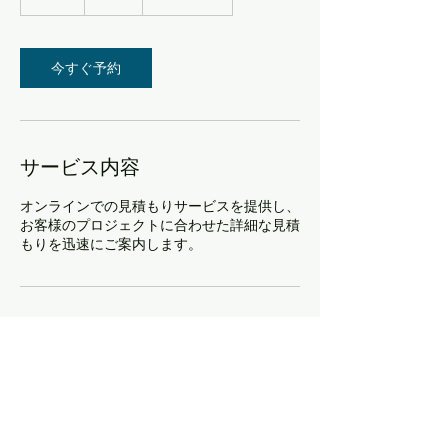
5
ル
分
今すぐ予約
サービス内容
オンラインでの見積もりサービスを提供し、
お客様のプロジェクトに合わせた詳細な見積
もりを迅速にご案内します。
連絡先
Japan, 長野県小諸市滋野甲810-2
+81267410482
b.kobayashi@brave.skr.jp